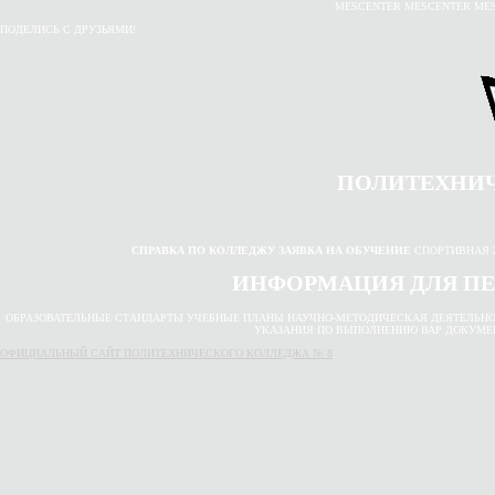
MESCENTER MESCENTER ME
ПОДЕЛИСЬ С ДРУЗЬЯМИ!
ПОЛИТЕХНИ
СПРАВКА ПО КОЛЛЕДЖУ
ЗАЯВКА НА ОБУЧЕНИЕ
СПОРТИВНАЯ 
ИНФОРМАЦИЯ ДЛЯ ПЕ
ОБРАЗОВАТЕЛЬНЫЕ СТАНДАРТЫ УЧЕБНЫЕ ПЛАНЫ НАУЧНО-МЕТОДИЧЕСКАЯ ДЕЯТЕЛЬН
УКАЗАНИЯ ПО ВЫПОЛНЕНИЮ ВАР ДОКУМЕ
ОФИЦИАЛЬНЫЙ САЙТ ПОЛИТЕХНИЧЕСКОГО КОЛЛЕДЖА № 8